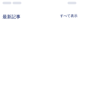
すべて表示
最新記事
材料技術研究討論
の発表賞