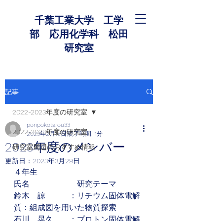
千葉工業大学 工学
部 応用化学科 松田
研究室
記事
2022-2023年度の研究室
ponpokotarou33
2022-2023年度の研究室
2023年2月16日
読了時間: 1分
2023年度のメンバー
研究室周辺のおすすめ情報
更新日：
2023年3月29日
４年生
氏名　　　　　　研究テーマ
鈴木　諒　　　：リチウム固体電解
質：組成図を用いた物質探索
石川　晃久　　：プロトン固体電解