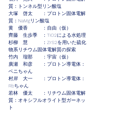
質：トンネル型リン酸塩
大塚　啓太　　：プロトン固体電解
質：NaMgリン酸塩
黄　優香　　　：自由（仮）
齊藤　生歩季　：TiO2による水処理
杉柳　慧　　　：ZrS2を用いた硫化
物系リチウム固体電解質の探索
竹内　瑠那　　：宇宙（仮）
廣瀬　和彦　　：プロトン導電体：
ベニちゃん
村岸　大一　　：プロトン導電体：
Rbちゃん
若林　優太　　：リチウム固体電解
質：オキシフルオライト型ガーネッ
ト