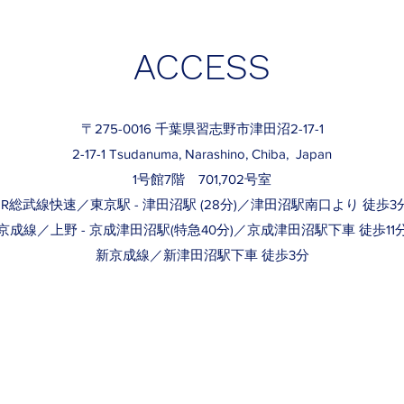
術研究協会で優秀口頭講演賞を受賞しました。

文がSolid State Science誌に受理されました。

団の研究助成に採択されました。

ACCESS
Honoluluで廣瀬くんが発表してきました。

 CSJフェスタ2024で廣瀬くん、石川くん、大塚くんが発表してきました。

大学の大学院に合格しました。おめでとうございます。
〒275-0016 千葉県習志野市津田沼2-17-1
学院に合格しました。

2-17-1 Tsudanuma, Narashino, Chiba, Japan
を発表しました。廣瀬くん、石川くん、杉柳くんが優秀講演
1号館7階 701,702号室
に合格しました。

JR総武線快速／東京駅 - 津田沼駅 (28分)／津田沼駅南口より 徒歩3
大会で発表してきました。

京成線／上野 - 京成津田沼駅(特急40分)／京成津田沼駅下車 徒歩11
した。

新京成線／新津田沼駅下車 徒歩3分
hemistry誌に受理されました。

してきました。

記事が掲載されました。

ムで口頭発表してきました。

学関係学協会支部連合秋季大会（三重大学）で依頼講演をして
nference on Powder and Powder Metallurgy, 20