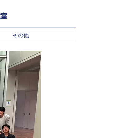
究室
）
その他