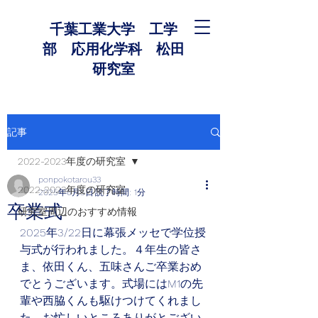
千葉工業大学 工学
部 応用化学科 松田
研究室
記事
2022-2023年度の研究室
ponpokotarou33
2022-2023年度の研究室
2025年6月5日
読了時間: 1分
卒業式
研究室周辺のおすすめ情報
2025年3/22日に幕張メッセで学位授
与式が行われました。４年生の皆さ
ま、依田くん、五味さんご卒業おめ
でとうございます。式場にはM1の先
輩や西脇くんも駆けつけてくれまし
た。お忙しいところありがとござい